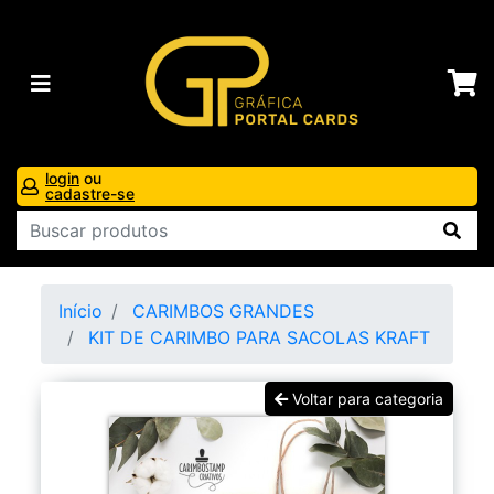
login
ou
cadastre-se
Início
CARIMBOS GRANDES
KIT DE CARIMBO PARA SACOLAS KRAFT
Voltar para categoria