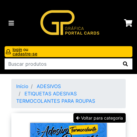
login
ou
cadastre-se
Início
ADESIVOS
ETIQUETAS ADESIVAS
TERMOCOLANTES PARA ROUPAS
Voltar para categoria