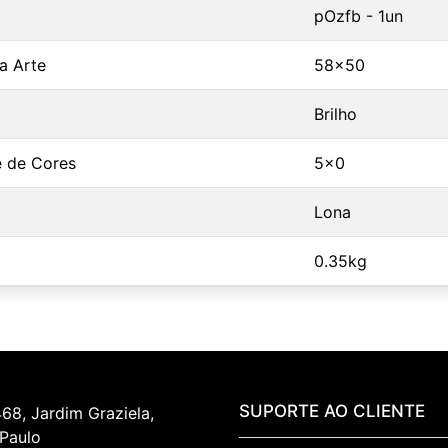
pOzfb - 1un
a Arte
58x50
Brilho
 de Cores
5x0
Lona
0.35kg
SUPORTE AO CLIENTE
468, Jardim Graziela, 
 Paulo