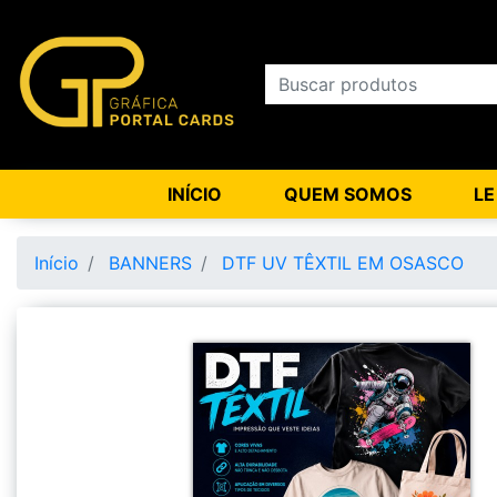
INÍCIO
QUEM SOMOS
LE
Início
BANNERS
DTF UV TÊXTIL EM OSASCO