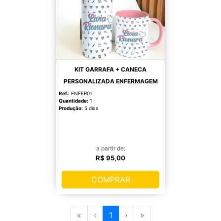
KIT GARRAFA + CANECA
PERSONALIZADA ENFERMAGEM
Ref.:
ENFER01
Quantidade:
1
Produção:
5 dias
a partir de:
R$ 95,00
COMPRAR
«
‹
1
›
»